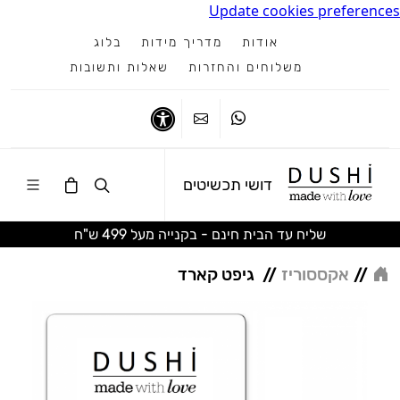
Update cookies preferences
אודות
מדריך מידות
בלוג
משלוחים והחזרות
שאלות ותשובות
ווטסאפ
צרו קשר
נגישות
דושי תכשיטים
שליח עד הבית חינם - בקנייה מעל 499 ש"ח
//
אקססוריז
//
גיפט קארד