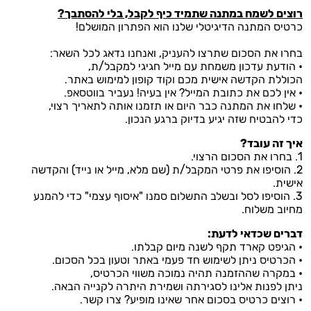
רוצים לשמח במתנה שתמיד כיף לקבל, בלי להסתבך?
כרטיס המתנה הדיגיטלי שלנו הוא הפתרון המושלם!
בחרו את הסכום שתרצו להעניק, ואנחנו נדאג לכל השאר:
• הודעת עדכון משמחת עם מייל חגיגי למקבל/ת,
הכוללת הקדשה אישית מכם וקוד קופון למימוש באתר.
• אין לכם את כתובת המייל? אין בעיה! נעביר בווטסאפ.
• שלחו את המתנה כבר היום או תזמנו אותה לתאריך רצוי,
כדי להבטיח שזה יגיע בדיוק ברגע הנכון.
איך זה עובד?
1. בחרו את הסכום הרצוי.
2. הוסיפו את פרטי המקבל/ת (שם מלא, מייל או נייד) והקדשה
אישית.
3. הוסיפו לסל ובשלב התשלום סמנו "איסוף עצמי" כדי להמנע
מחיוב משלוח.
דברים שכדאי לדעת:
• הגיפט קארד תקף לשנה מיום קבלתו.
• הכרטיס ניתן לשימוש חד פעמי באתר וטעון בכל הסכום.
• במקרה שההזמנה תהיה נמוכה משווי הכרטיס,
ניתן לפנות אלינו לסגירתה ושמירת היתרה לקנייה הבאה.
• רוצים כרטיס בסכום אחר שאינו מופיע? צרו קשר.