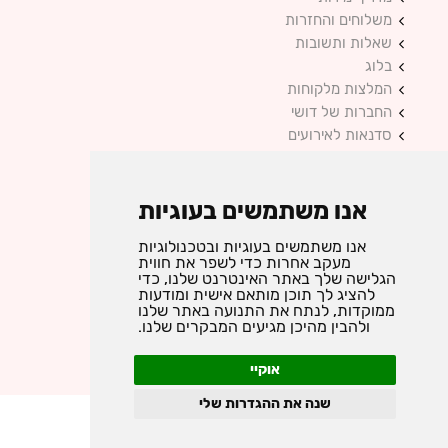
משלוחים והחזרות
שאלות ותשובות
בלוג
המלצות מלקוחות
החברות של דושי
סדנאות לאירועים
מדיניות פרטיות
צור קשר
אנו משתמשים בעוגיות
אנו משתמשים בעוגיות ובטכנולוגיות
אקססוריז ותכשיטים בעיצוב אישי
מעקב אחרות כדי לשפר את חווית
כל הזכויות שמורות © 2025 DUSHI
הגלישה שלך באתר האינטרנט שלנו, כדי
להציג לך תוכן מותאם אישית ומודעות
ממוקדות, לנתח את התנועה באתר שלנו
ולהבין מהיכן מגיעים המבקרים שלנו.
instagram
facebook
אוקיי
שנה את ההגדרות שלי
folyou -
מערכת לבניית אתרים