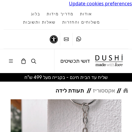
Update cookies preferences
אודות
מדריך מידות
בלוג
משלוחים והחזרות
שאלות ותשובות
ווטסאפ
צרו קשר
נגישות
דושי תכשיטים
שליח עד הבית חינם - בקנייה מעל 499 ש"ח
//
אקססוריז
//
תעודת לידה