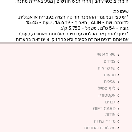
חומר: צ.כסף/זהב | אחריות: 6 חודשים | מגיע באריזת מתנה.
שימו לב:
*יש לציין במעמד ההזמנה חריטה רצויה בעברית או אנגלית.
לדוגמה: שם - ALIN , תאריך - 13.6.19 , שעה - 15:45
גובה - 54 ס"מ , משקל - 3.750 ק"ג.
*ניתן להזמין את הפלטה עם סיכה מולחמת מאחורה, לעגלה.
אם אתם רוצים את זה כסיכה ולא כמחזיק, ציינו זאת בהערות.
עיצוב אישי
צמידים
שרשראות
טבעות
עגילים
לייף סטייל
אקססוריז
גברים
GIFT CARD
אודות
מדריך מידות
משלוחים והחזרות