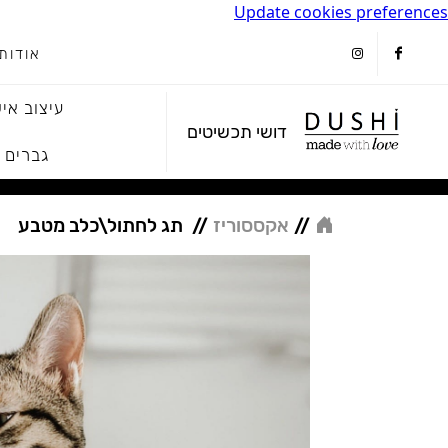
Update cookies preferences
אודות
instagram
facebook
עיצוב איש
דושי תכשיטים
גברים
//
אקססוריז
//
תג לחתול\כלב מטבע