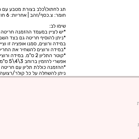
תג לחתול\כלב בצורת מטבע עם ח
חומר: צ.כסף/זהב | אחריות: 6 חודשים | מגיע באריזת מתנה.
שימו לב:
*יש לציין במעמד ההזמנה חריטה ר
*ניתן להוסיף חריטה גם בצד השני
במידה ורוצים, סמנו אופציה זו וציי
*במידה ורוצים להשחיר את החריט
*קוטר התליון 2 ס"מ. במידה ורוצים מטבע גדול יותר,
אפשרי להזמין ברוחב 3\4\5 ס"מ. אנא רשמו זאת בהערות.
*ההזמנה כוללת תליון עם חריטה 
ניתן להשחלה על כל קולר/רצוע