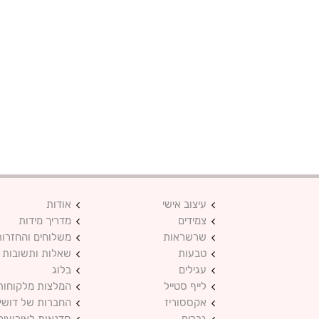
עיצוב אישי
אודות
צמידים
מדריך מידות
שרשראות
משלוחים והחזרות
טבעות
שאלות ותשובות
עגילים
בלוג
לייף סטייל
המלצות מלקוחות
אקססוריז
החברות של דושי
גברים
סדנאות לאירועים