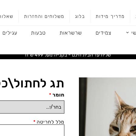
מדריך מידות
בלוג
משלוחים והחזרות
שאלות
י
צמידים
שרשראות
טבעות
עגילים
שליח עד הבית חינם - בקנייה מעל 499 ש"ח
תג לחתול\כ
חומר
*
מלל לחריטה
*