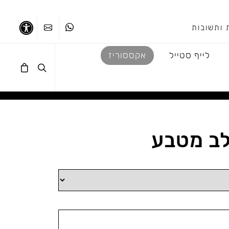
 ותשובות
ווטסאפ
צרו קשר
נגישו
לייף סטייל
אקססוריז
לב מטבע