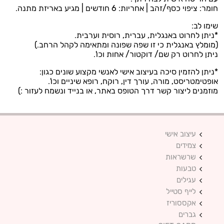
חומר: ציפוי כסף/זהב | אחריות: 6 חודשים | מגיע באריזת מתנה.
שימו לב:
*ניתן לחרוט באנגלית, עברית, רוסית וערבית.
(מומלץ באנגלית כי זו שפה שפונה ומתאימה לקהל הרחב.)
ניתן לחרוט רק שם/ דוקטור/ אחות וכו'.
*ניתן להזמין סיכה בעיצוב אישי לאנשי מקצוע שונים כגון:
אופטימטריסט, מורה, עורך דין, רוקח, רופא שיניים וכו'.
מוזמנים ליצור קשר דרך הטופס באתר, או בנייד ונשמח לעזור :)
עיצוב אישי
צמידים
שרשראות
טבעות
עגילים
לייף סטייל
אקססוריז
גברים