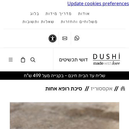
Update cookies preferences
אודות
מדריך מידות
בלוג
משלוחים והחזרות
שאלות ותשובות
ווטסאפ
צרו קשר
נגישות
דושי תכשיטים
שליח עד הבית חינם - בקנייה מעל 499 ש"ח
//
אקססוריז
//
סיכת רופא אחות