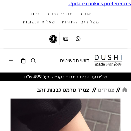
Update cookies preferences
אודות
מדריך מידות
בלוג
משלוחים והחזרות
שאלות ותשובות
ווטסאפ
צרו קשר
נגישות
דושי תכשיטים
שליח עד הבית חינם - בקנייה מעל 499 ש"ח
//
צמידים
//
צמיד גורמט לבבות זהב