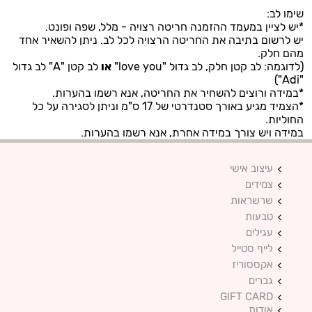
שימו לב:
*יש לציין במעמד ההזמנה חריטה רצויה - מלל, שפה ופונט.
יש לרשום בתיבה את החריטה הרצויה לכל לב. ניתן להשאיר אחד
מהם חלק.
(לדוגמה: לב קטן חלק, לב גדול "love you"
או
לב קטן "A" לב גדול
"Adi")
*במידה ורוצים להשחיר את החריטה, אנא רשמו בהערות.
*הצמיד מגיע באורך סטנדרטי של 17 ס"מ וניתן לסגירה על כל
החוליות.
במידה ויש צורך במידה אחרת, אנא רשמו בהערות.
עיצוב אישי
צמידים
שרשראות
טבעות
עגילים
לייף סטייל
אקססוריז
גברים
GIFT CARD
אודות