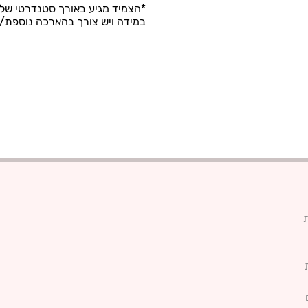
*הצמיד מגיע באורך סטנדרטי של 15 ס"מ+ 3 ס"מ שרשרת הארכה
במידה ויש צורך בהארכה נוספת/