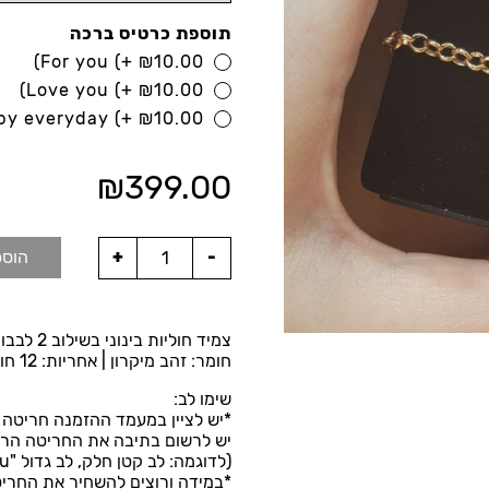
תוספת כרטיס ברכה
For you
(+
₪
10.00)
Love you
(+
₪
10.00)
py everyday
(+
₪
10.00)
₪
399.00
הוספ
צמיד חוליות בינוני בשילוב 2 לבבות וחריטה אישית לבחירתך.
חומר: זהב מיקרון | אחריות: 12 חודשים | מגיע באריזת מתנה.
שימו לב:
*יש לציין במעמד ההזמנה חריטה ר
יש לרשום בתיבה את החריטה הרצו
(לדוגמה: לב קטן חלק, לב גדול "love you"
*במידה ורוצים להשחיר את החריט