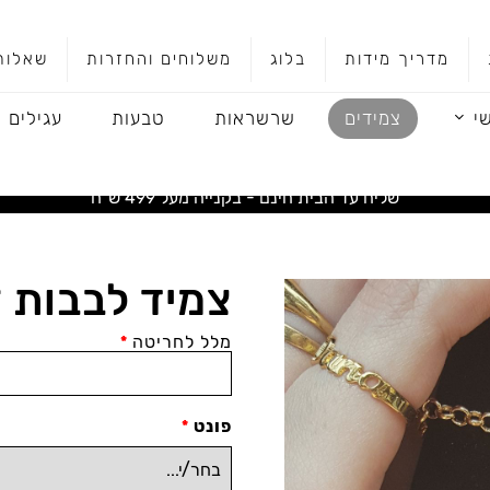
מדריך מידות
בלוג
משלוחים והחזרות
שאלות
י
צמידים
שרשראות
טבעות
עגילים
שליח עד הבית חינם - בקנייה מעל 499 ש"ח
צמיד לבבות 
מלל לחריטה
*
פונט
*