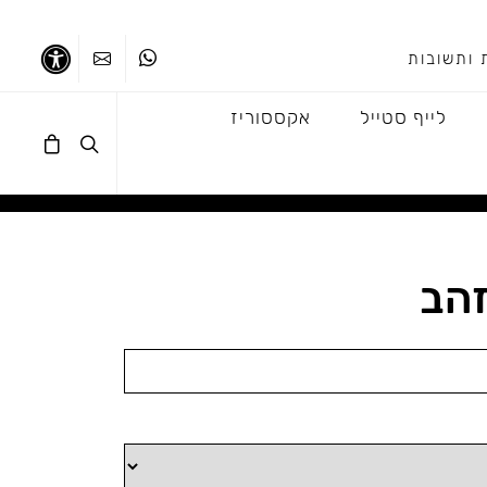
 ותשובות
ווטסאפ
צרו קשר
נגישו
לייף סטייל
אקססוריז
זהב