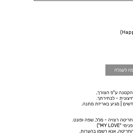
Hap
ה לעגלה
הקטנה ע"פ הצורך,
יצונית - לבחירתך.
חריטה רצויה - מלל, שפה ופונט.
נימי "MY LOVE")
חריטה, אנא רשמו בהערות.