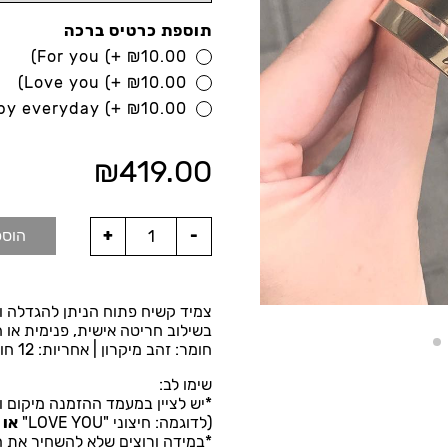
תוספת כרטיס ברכה
For you
(+
₪
10.00)
Love you
(+
₪
10.00)
py everyday
(+
₪
10.00)
₪
419.00
הוספ
צמיד קשיח פתוח הניתן להגדלה ו
בשילוב חריטה אישית, פנימית או ח
חומר: זהב מיקרון | אחריות: 12 חודשים | מגיע באריזת מתנה.
שימו לב:
*יש לציין במעמד ההזמנה מיקום ו
(לדוגמה: חיצוני "LOVE YOU"
או
פ
*במידה ורוצים שלא להשחיר את ה