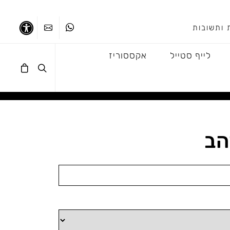
 ותשובות
ווטסאפ
צרו קשר
נגישו
לייף סטייל
אקססוריז
הב