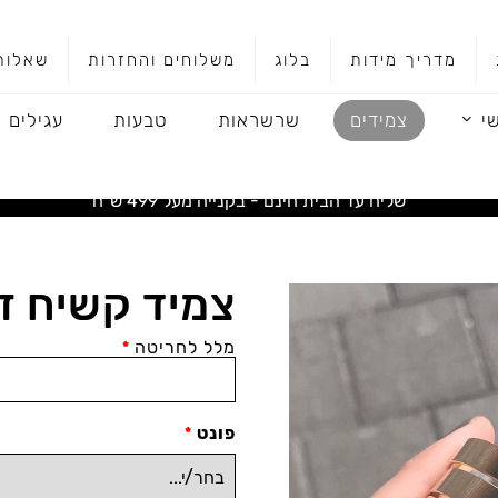
מדריך מידות
בלוג
משלוחים והחזרות
שאלות
י
צמידים
שרשראות
טבעות
עגילים
שליח עד הבית חינם - בקנייה מעל 499 ש"ח
צמיד קשיח ז
מלל לחריטה
*
פונט
*