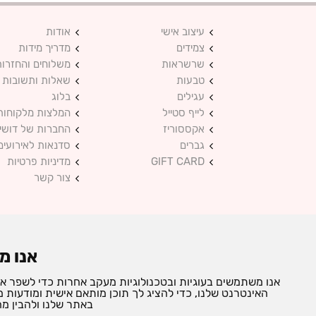
עיצוב אישי
אודות
צמידים
מדריך מידות
שרשראות
משלוחים והחזרות
טבעות
שאלות ותשובות
עגילים
בלוג
לייף סטייל
המלצות מלקוחות
אקססוריז
החברות של דושי
גברים
סדנאות לאירועים
GIFT CARD
מדיניות פרטיות
צור קשר
אקססוריז ותכשיטים בעיצוב אישי
כל הזכויות שמורות © 2025 DUSHI
אנו מ
אנו משתמשים בעוגיות ובטכנולוגיות מעקב אחרות כדי לשפר א
instagram
facebook
האינטרנט שלנו, כדי להציג לך תוכן מותאם אישית ומודעות
באתר שלנו ולהבין מה