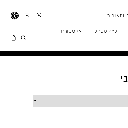
 ותשובות
ווטסאפ
צרו קשר
נגישו
לייף סטייל
אקססוריז
י