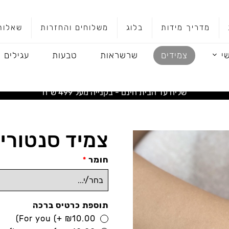
מדריך מידות
בלוג
משלוחים והחזרות
שאלות
י
צמידים
שרשראות
טבעות
עגילים
שליח עד הבית חינם - בקנייה מעל 499 ש"ח
צמיד סנטורינ
חומר
*
תוספת כרטיס ברכה
For you
(+
₪
10.00)