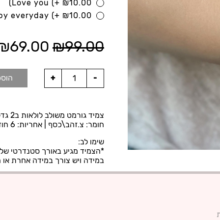
Love you
(+
₪
10.00)
py everyday
(+
₪
10.00)
₪
69.00
₪
99.00
הוספ
צמיד גורמט משולב לולאות ב2 גדלים.
חומר: צ.זהב\כסף | אחריות: 6 חודשים | מגיע באריזת מתנה.
שימו לב:
*הצמיד מגיע באורך סטנדרטי של 15 ס"מ+ 3 ס"מ הארכה
במידה ויש צורך במידה אחרת או 