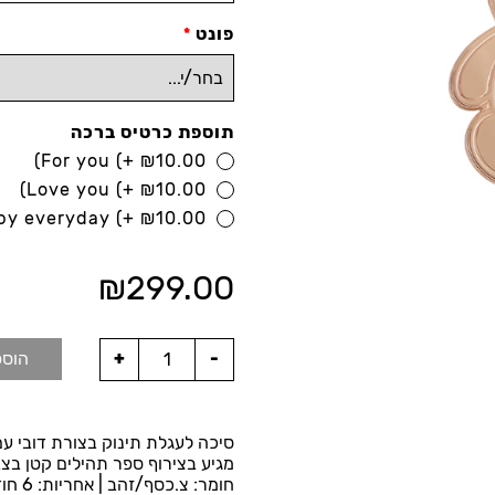
פונט
*
תוספת כרטיס ברכה
For you
(+
₪
10.00)
Love you
(+
₪
10.00)
py everyday
(+
₪
10.00)
₪
299.00
הוספ
סיכה לעגלת תינוק בצורת דובי ע
מגיע בצירוף ספר תהילים קטן בצבע
חומר: צ.כסף/זהב | אחריות: 6 חודשים | מגיע באריזת מתנה.