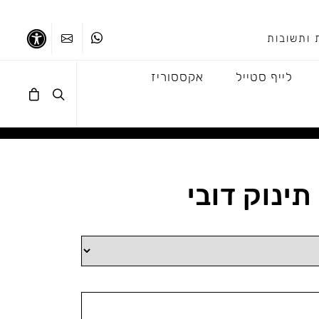
 ותשובות
ווטסאפ
צרו קשר
נגישו
לייף סטייל
אקססוריז
ינוק דובי